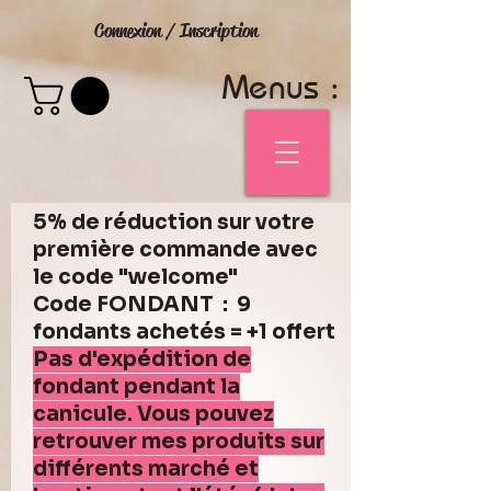
Connexion / Inscription
Menus :
5% de réduction sur votre
première commande avec
le code "welcome"
Code FONDANT : 9
fondants achetés = +1 offert
Pas d'expédition de
fondant pendant la
canicule. Vous pouvez
retrouver mes produits sur
différents marché et