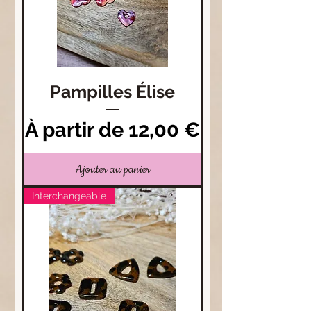
Pampilles Élise
Prix promotionnel
À partir de
12,00 €
Ajouter au panier
Interchangeable