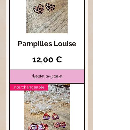
Pampilles Louise
Prix
12,00 €
Ajouter au panier
Interchangeable