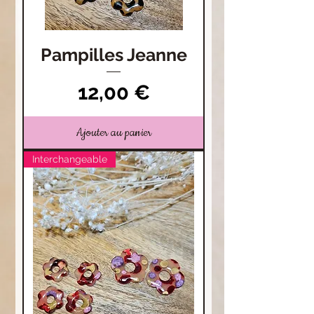
Pampilles Jeanne
Prix
12,00 €
Ajouter au panier
Interchangeable