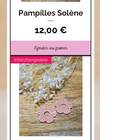
Pampilles Solène
Prix
12,00 €
Ajouter au panier
Interchangeable