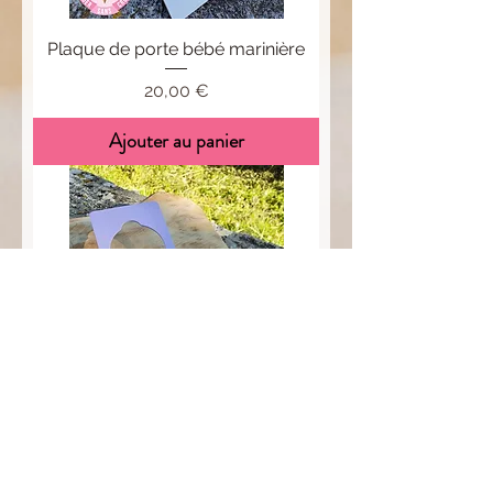
Plaque de porte bébé marinière
Prix
20,00 €
Ajouter au panier
Plaque de porte modèle Lola