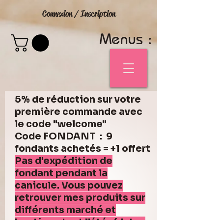
Connexion / Inscription
Menus :
5% de réduction sur votre
première commande avec
le code "welcome"
Code FONDANT : 9
fondants achetés = +1 offert
Pas d'expédition de
fondant pendant la
canicule. Vous pouvez
retrouver mes produits sur
différents marché et