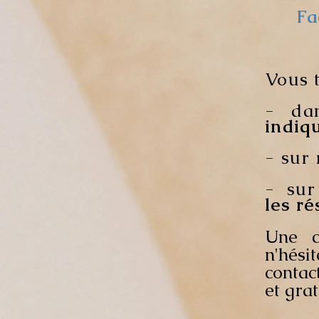
Fa
Vous 
- da
indiqu
- sur 
- sur
les r
Une c
n'hési
contac
et grat