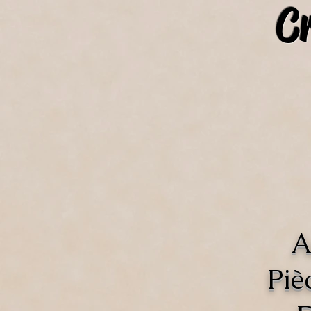
C
A
Piè