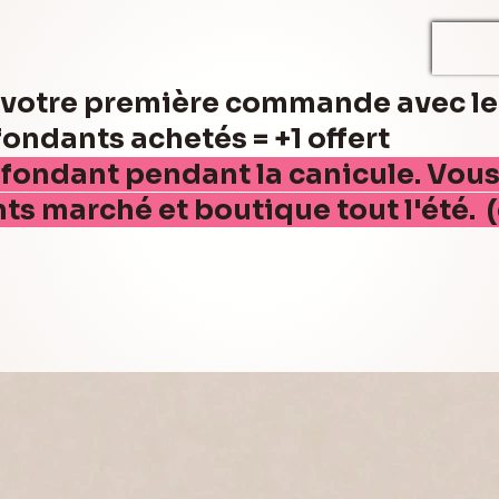
r votre première commande avec l
ndants achetés = +1 offert
 fondant pendant la canicule. Vou
nts marché et boutique tout l'été. 