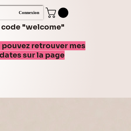
Connexion
e code "welcome"
s pouvez retrouver mes
(dates sur la page