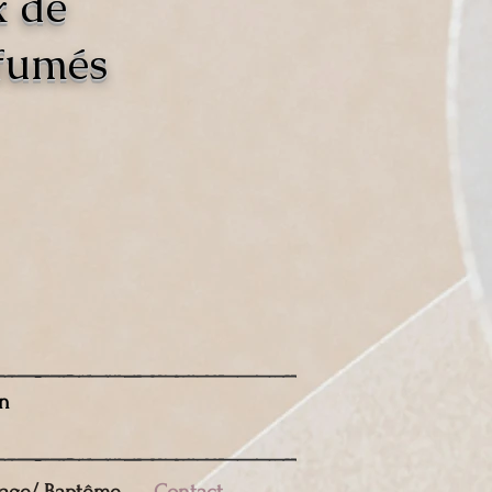
x de
rfumés
n