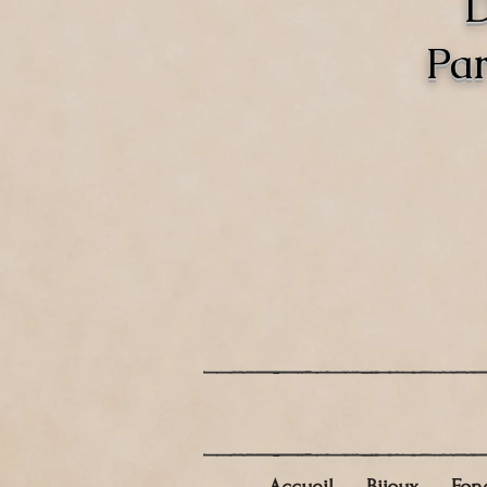
D
Par