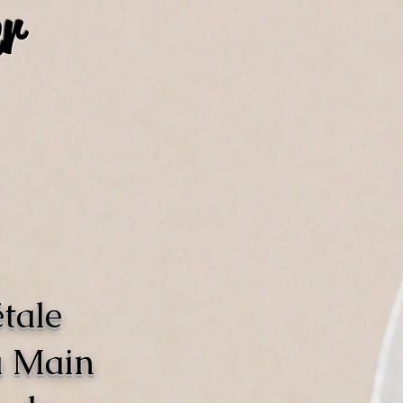
r
tale
a Main