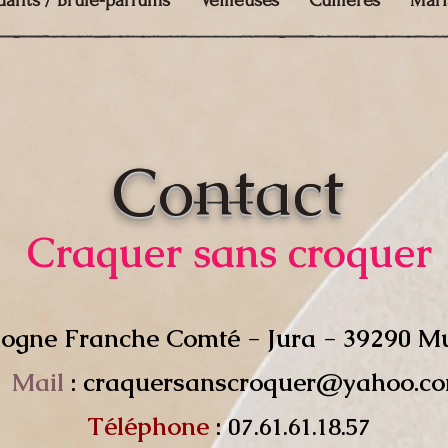
dants / Brûle-parfums
Veilleuses
Cuillères
Mari
Contact
Craquer sans croquer
ogne Franche Comté - Jura - 39290 M
Mail
:
craquersanscroquer@yahoo.c
Téléphone
:
07.61.61.18.57