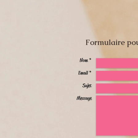
Formulaire po
Nom *
Email *
Sujet
Message