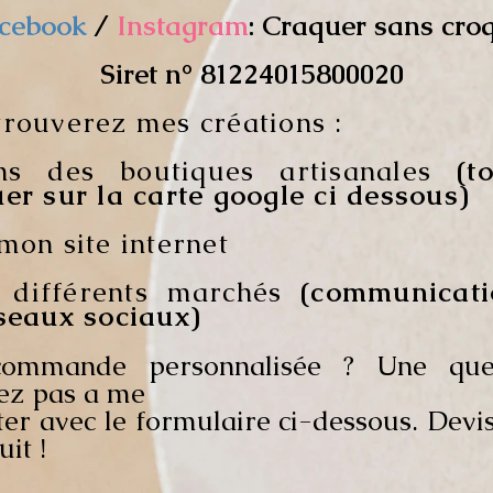
cebook
/
Instagram
: Craquer sans cro
Siret n° 81224015800020
trouverez mes créations :
ns des boutiques artisanales
(t
er sur la carte google ci dessous)
mon site internet
 différents marchés
(communicati
éseaux sociaux)
ommande personnalisée ? Une que
tez pas a me
ter avec le formulaire ci-dessous. Devi
uit !