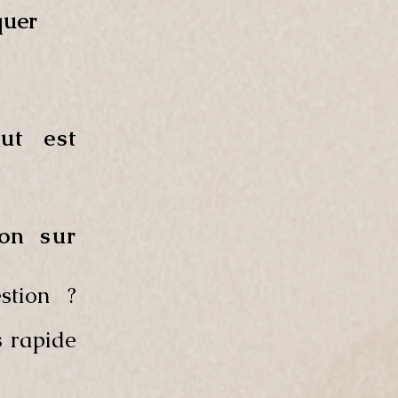
quer
out est
on sur
stion ?
s rapide