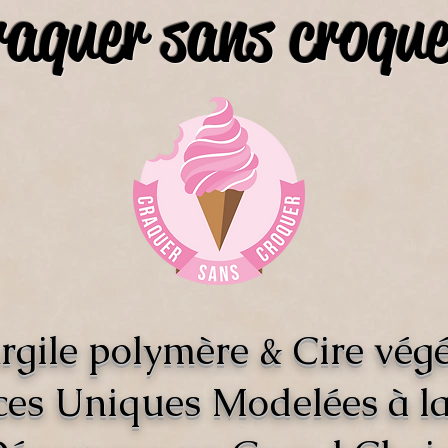
raquer sans croque
rgile polymère & Cire végé
ces Uniques Modelées à l