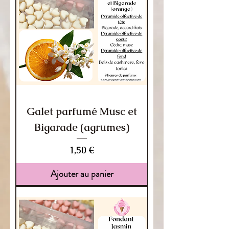
Galet parfumé Musc et
Bigarade (agrumes)
Prix
1,50 €
Ajouter au panier