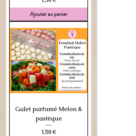
Ajouter au panier
Galet parfumé Melon &
pastèque
Prix
1,50 €