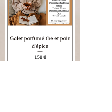
Galet parfumé thé et pain
d'épice
Prix
1,50 €
9 fondants = +1 offert
Ajouter au panier
Edition limitée