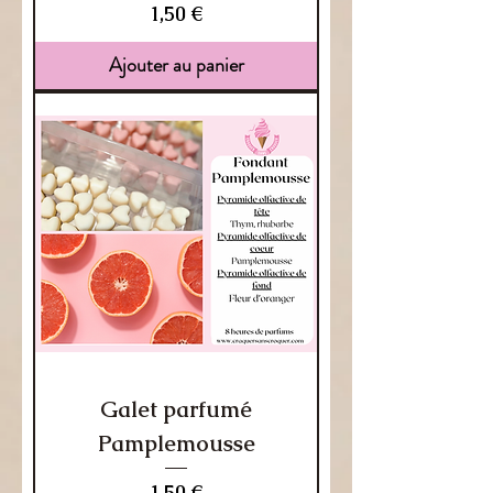
Prix
1,50 €
Ajouter au panier
Galet parfumé
Pamplemousse
Prix
1,50 €