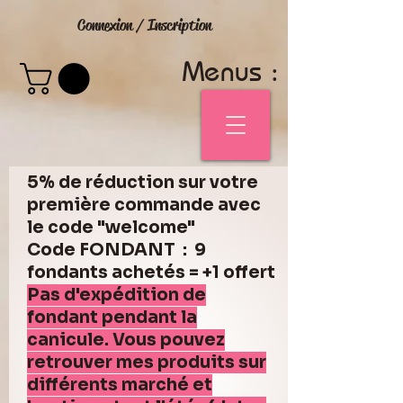
Connexion / Inscription
Menus :
5% de réduction sur votre
première commande avec
le code "welcome"
Code FONDANT : 9
fondants achetés = +1 offert
Pas d'expédition de
fondant pendant la
canicule. Vous pouvez
retrouver mes produits sur
différents marché et