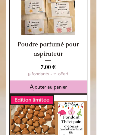
Poudre parfumé pour
aspirateur
Prix
7,00 €
9 fondants = +1 offert
Ajouter au panier
Edition limitée