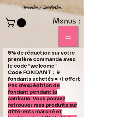
Connexion / Inscription
Menus :
5% de réduction sur votre
première commande avec
le code "welcome"
Code FONDANT : 9
fondants achetés = +1 offert
Pas d'expédition de
fondant pendant la
canicule. Vous pouvez
retrouver mes produits sur
différents marché et