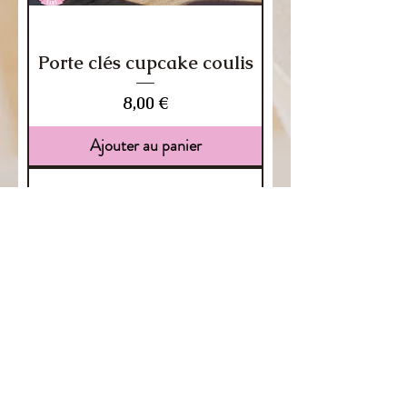
Porte clés cupcake coulis
Prix
8,00 €
Ajouter au panier