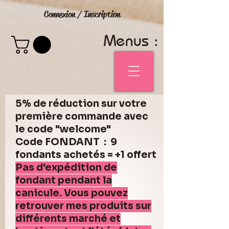
Connexion / Inscription
Menus :
5% de réduction sur votre
première commande avec
le code "welcome"
Code FONDANT : 9
fondants achetés = +1 offert
Pas d'expédition de
fondant pendant la
canicule. Vous pouvez
retrouver mes produits sur
différents marché et