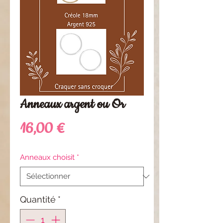
Anneaux argent ou Or
Prix
16,00 €
Anneaux choisit
*
Quantité
*