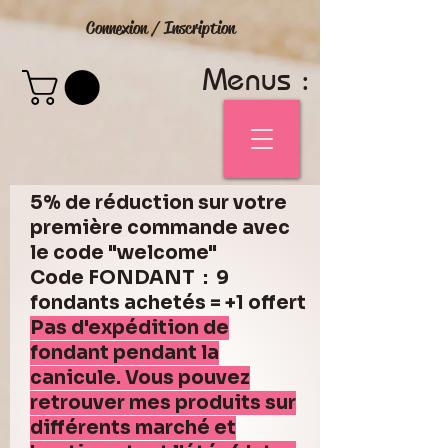
Connexion / Inscription
Menus :
5% de réduction sur votre
première commande avec
le code "welcome"
Code FONDANT : 9
fondants achetés = +1 offert
Pas d'expédition de
fondant pendant la
canicule. Vous pouvez
retrouver mes produits sur
différents marché et