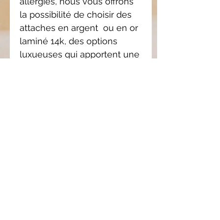
allergies, nous vous offrons
la possibilité de choisir des
attaches en argent ou en or
laminé 14k, des options
luxueuses qui apportent une
touche d'élégance
supplémentaire.
Choisissez vos pampilles
(seul) et ajouté l'anneaux de
votre choix ici.
Composition : Argent 925 ou
or laminé 14K (gold filled).