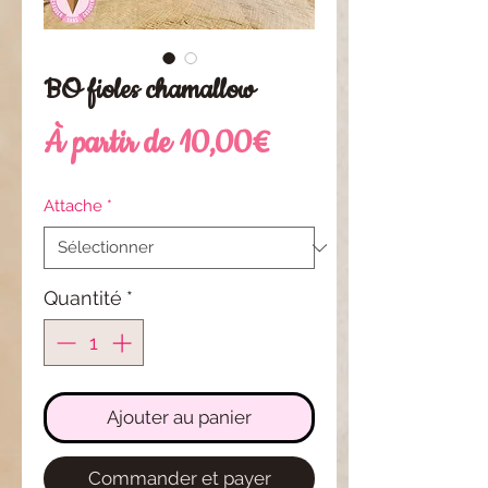
BO fioles chamallow
Prix
À partir de
10,00€
promotionnel
Attache
*
Quantité
*
Ajouter au panier
Commander et payer