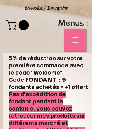
Connexion / Inscription
Menus :
5% de réduction sur votre
première commande avec
le code "welcome"
Code FONDANT : 9
fondants achetés = +1 offert
Pas d'expédition de
fondant pendant la
canicule. Vous pouvez
retrouver mes produits sur
différents marché et