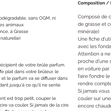
Composition / 
Composé de ci
biodégradable, sans OGM, ni
de grasse et 
les animaux.
minérale)
ance, à Grasse
naturelle)
Une fiche d'uti
avec les fonda
Attention a ne
proche d'une s
 récipient de votre brûle parfum.
en voiture par
 plat dans votre brûleur, le
faire fondre l
 et le parfum va se diffuser dans
rendre compte
ndant jusqu'à ce qu'il ne sente
Si jamais vous 
couler sur une 
ient est trop petit, couper le
ire va couler. Si jamais de la cire
encore chaude