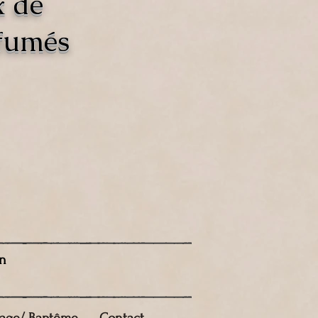
x de
rfumés
n