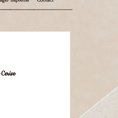
age/ Baptême
Contact
 Cerise