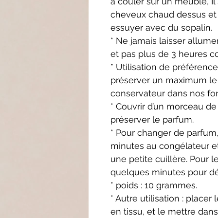
à couler sur un meuble, Il 
cheveux chaud dessus et u
essuyer avec du sopalin.
* Ne jamais laisser allume
et pas plus de 3 heures c
* Utilisation de préférence
préserver un maximum le p
conservateur dans nos fo
* Couvrir d’un morceau de 
préserver le parfum.
* Pour changer de parfum,
minutes au congélateur et
une petite cuillère. Pour l
quelques minutes pour déc
* poids : 10 grammes.
* Autre utilisation : place
en tissu, et le mettre dans