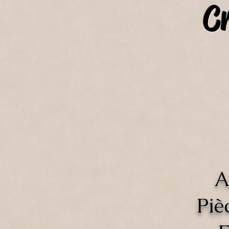
C
A
Piè