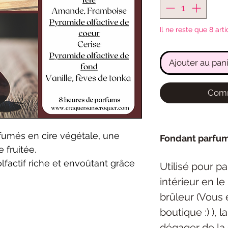
Il ne reste que 8 arti
Ajouter au pan
Comm
fumés en cire végétale, une
Fondant parfu
 fruitée.
lfactif riche et envoûtant grâce
Utilisé pour p
intérieur en l
brûleur (Vous 
boutique :) ), 
dégager de la 