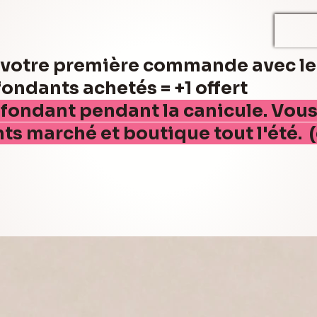
r votre première commande avec l
ndants achetés = +1 offert
 fondant pendant la canicule. Vou
nts marché et boutique tout l'été. 