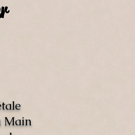
r
tale
a Main