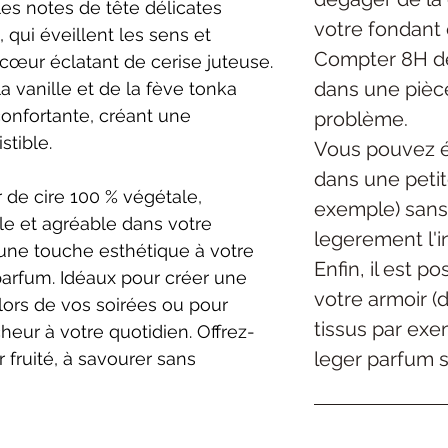
les notes de tête délicates
votre fondant 
qui éveillent les sens et
Compter 8H de
cœur éclatant de cerise juteuse.
dans une pièc
a vanille et de la fève tonka
onfortante, créant une
problème.
stible.
Vous pouvez é
dans une petite
r de cire 100 % végétale,
exemple) sans
le et agréable dans votre
legerement l'in
t une touche esthétique à votre
Enfin, il est p
parfum. Idéaux pour créer une
votre armoir (
ors de vos soirées ou pour
tissus par exe
heur à votre quotidien. Offrez-
leger parfum su
 fruité, à savourer sans