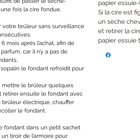
suffit de passer le sèche-
papier essuie-
ne fois la cire fondue,
Si la cire est f
un sèche chev
r votre brûleur sans surveillance
et retirer la c
onsécutives.
papier essuie 
 6 mois après l’achat, afin de
arfum, car il n’y a pas de
ndants.
sopalin le fondant refroidit pour
 mettre le brûleur quelques
 retirer ensuite le fondant avec
e brûleur électrique, chauffer
oller le fondant.
r le fondant dans un petit sachet
 un tiroir de l’armoire pour