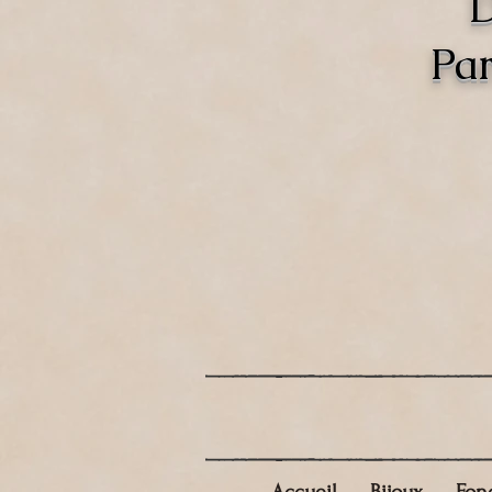
D
Par