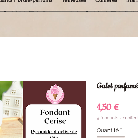
dants / Brûle-parfums
Veilleuses
Cuillères
Mari
Galet parfumé
Prix
1,50 €
9 fondants = +1 offert
Quantité
*