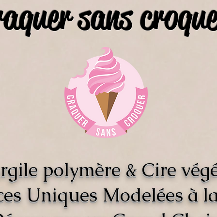
raquer sans croque
rgile polymère & Cire végé
ces Uniques Modelées à l