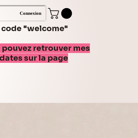
Connexion
e code "welcome"
s pouvez retrouver mes
(dates sur la page