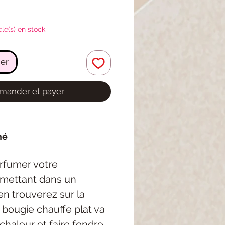
cle(s) en stock
ier
ander et payer
mé
arfumer votre
e mettant dans un
en trouverez sur la
la bougie chauffe plat va
chaleur et faire fondre