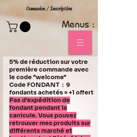
Connexion / Inscription
Menus :
5% de réduction sur votre
première commande avec
le code "welcome"
Code FONDANT : 9
fondants achetés = +1 offert
Pas d'expédition de
fondant pendant la
canicule. Vous pouvez
retrouver mes produits sur
différents marché et