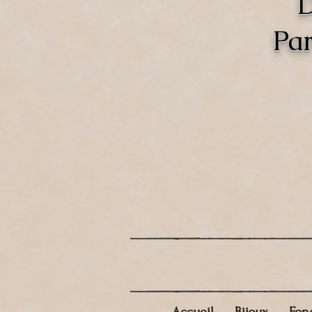
D
Par