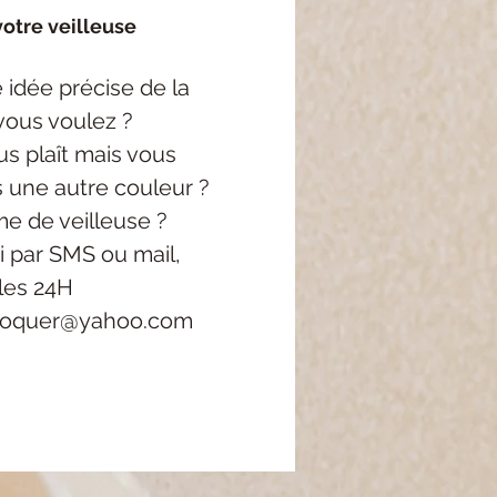
otre veilleuse
 idée précise
de la
vous voulez ?
s plaît mais vous
s une autre couleur ?
e de veilleuse ?
i
par SMS ou mail,
les 24H
roquer@yahoo.com