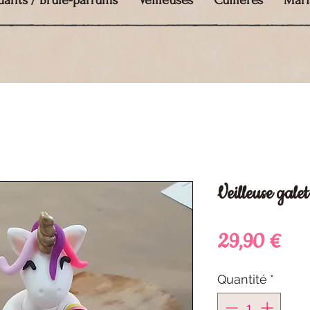
dants / Brûle-parfums
Veilleuses
Cuillères
Mari
Veilleuse galet
Pri
29,90 €
Quantité
*