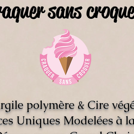
raquer sans croque
rgile polymère & Cire végé
ces Uniques Modelées à l