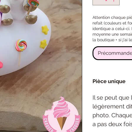
Attention chaque pi
refait (couleurs et f
identique a celui-ci
moyenne une semaine 
la boutique + si j'ai
Précommande
Pièce unique
Il se peut que
légèrement dif
photo. Chaque 
a pas deux foi